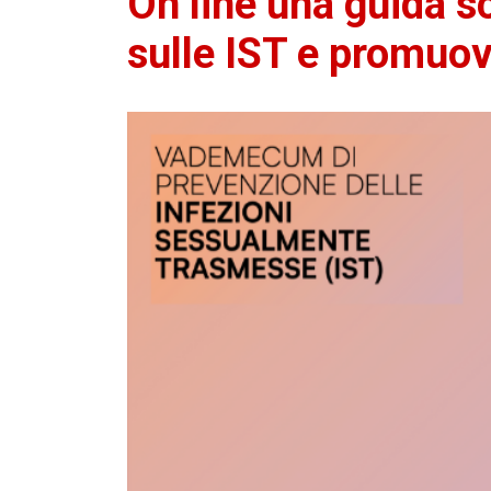
On line una guida s
sulle IST e promuov