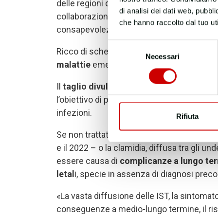
delle regioni del mondo, il
SiMaST
– S
ocie
di analisi dei dati web, pubbl
collaborazione con l
’
Istituto Superiore di S
che hanno raccolto dal tuo uti
consapevolezza sul tema, fugando dubbi e 
Selezione
Ricco di schede e illustrazioni, il testo d
Necessari
del
malattie
emergenti e quelle preesistenti, 
consenso
Il
taglio divulgativo
del testo, corredato d
l’obiettivo di promuovere una corretta infor
infezioni.
Rifiuta
Se non trattate, patologie come la gonorrea
e il 2022 – o la clamidia, diffusa tra gli u
essere causa di
complicanze a lungo te
letal
i, specie in assenza di diagnosi preco
«La vasta diffusione delle IST, la sintomato
conseguenze a medio-lungo termine, il risch