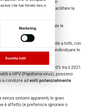
nte Trasmissibili
– ha creato, in
azioni che hai fornito loro o
ademecum informativo
per facilitare la
za in maniera chiara e puntuale le
Marketing
prevenzione
.
i renderlo una guida accessibile a tutti, con
singole patologie ai test per individuare le
Accetta tutti
si rispettivamente del 50% e 20% tra il 2021
Epatiti e HPV (Papilloma virus), possono
ino a condurre ad
esiti potenzialmente
 senza sintomi apparenti, le gravi
e è affetto (e preferisce ignorare o