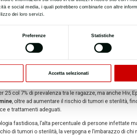
tà Interdisciplinare per lo studio delle Malattie Sessualme
icità e social media, i quali potrebbero combinarle con altre inform
anità (ISS), la Marina Militare e la ASL Città di Torino, un
v
lizzo dei loro servizi.
falsi miti.
el SiMaST –
liberamente scaricabile a questo link
– sintetiz
Preferenze
Statistiche
indicando i
comportamenti a rischio
e le opportunità di
a schede riassuntive sui principali patogeni, ha il pregio d
mazione su ogni aspetto delle IST, dalla definizione delle 
Accetta selezionati
 e la sifilide – che in Italia hanno visto un aumento di ca
nder 25 col 7% di prevalenza tra le ragazze, ma anche Hiv, 
rmine
, oltre ad aumentare il rischio di tumori e sterilità, f
ce e trattamenti adeguati.
logia fastidiosa, l
’
alta percentuale di persone infettate ma
io di tumori o sterilità, la vergogna e l
’
imbarazzo di chi n