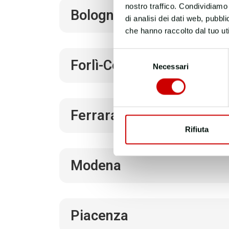
nostro traffico. Condividiamo 
Bologna
di analisi dei dati web, pubbl
che hanno raccolto dal tuo uti
Selezione
Forlì-Cesena
Necessari
del
consenso
Ferrara
Rifiuta
Modena
Piacenza