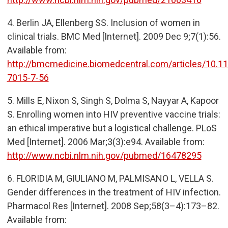
4.
Berlin JA, Ellenberg SS. Inclusion of women in
clinical trials. BMC Med [Internet]. 2009 Dec 9;7(1):56.
Available from:
http://bmcmedicine.biomedcentral.com/articles/10.1
7015-7-56
5.
Mills E, Nixon S, Singh S, Dolma S, Nayyar A, Kapoor
S. Enrolling women into HIV preventive vaccine trials:
an ethical imperative but a logistical challenge. PLoS
Med [Internet]. 2006 Mar;3(3):e94. Available from:
http://www.ncbi.nlm.nih.gov/pubmed/16478295
6.
FLORIDIA M, GIULIANO M, PALMISANO L, VELLA S.
Gender differences in the treatment of HIV infection.
Pharmacol Res [Internet]. 2008 Sep;58(3–4):173–82.
Available from: