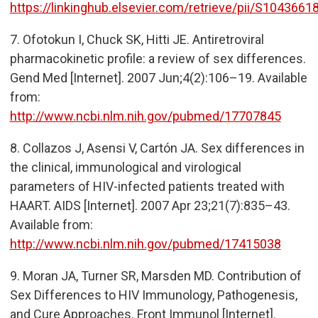
https://linkinghub.elsevier.com/retrieve/pii/S104366
7.
Ofotokun I, Chuck SK, Hitti JE. Antiretroviral
pharmacokinetic profile: a review of sex differences.
Gend Med [Internet]. 2007 Jun;4(2):106–19. Available
from:
http://www.ncbi.nlm.nih.gov/pubmed/17707845
8.
Collazos J, Asensi V, Cartón JA. Sex differences in
the clinical, immunological and virological
parameters of HIV-infected patients treated with
HAART. AIDS [Internet]. 2007 Apr 23;21(7):835–43.
Available from:
http://www.ncbi.nlm.nih.gov/pubmed/17415038
9. Moran JA, Turner SR, Marsden MD. Contribution of
Sex Differences to HIV Immunology, Pathogenesis,
and Cure Approaches. Front Immunol [Internet].