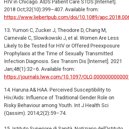
HIV in Chicago. AIDS Patient Care STDS [Internet].
2018 Oct;32(10):399–407. Available from:
https://www.liebertpub.com/doi/10.1089/apc.2018.00
13.
Yumori C, Zucker J, Theodore D, Chang M,
Carnevale C, Slowikowski J, et al. Women Are Less
Likely to Be Tested for HIV or Offered Preexposure
Prophylaxis at the Time of Sexually Transmitted
Infection Diagnosis. Sex Transm Dis [Internet]. 2021
Jan;48(1):32–6. Available from:
https://journals.lww.com/10.1097/OLQ.00000000000
14.
Haruna A& HAA. Perceived Susceptibility to
Hiv/Aids: Influence of Traditional Gender Role on
Risky Behaviour among Youth. Int J Health Sci
(Qassim). 2014;2(2):59–74.
15.
Istituto Superiore di Sanità. Notiziario dell
’
Istituto