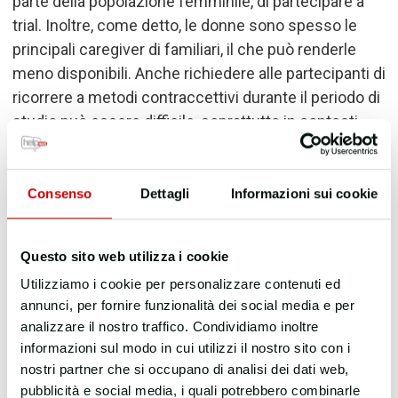
parte della popolazione femminile, di partecipare a
trial. Inoltre, come detto, le donne sono spesso le
principali caregiver di familiari, il che può renderle
meno disponibili.
Anche richiedere alle partecipanti di
ricorrere a metodi contraccettivi durante il periodo di
studio può essere difficile, soprattutto in contesti
culturali in cui la fertilità delle donne è un importante
fattore sociale».
Consenso
Dettagli
Informazioni sui cookie
Quale il vantaggio di una rappresentatività
parificata in tema di HIV?
Questo sito web utilizza i cookie
«
Differenze di sesso e genere nella epidemiologia,
Utilizziamo i cookie per personalizzare contenuti ed
nella sintomatologia e nella progressione sono state
annunci, per fornire funzionalità dei social media e per
analizzare il nostro traffico. Condividiamo inoltre
notate in molte condizioni patologiche, così come
informazioni sul modo in cui utilizzi il nostro sito con i
sono state notate differenze nella farmacocinetica e
nostri partner che si occupano di analisi dei dati web,
nella farmacodinamica dei farmaci, con conseguenti
pubblicità e social media, i quali potrebbero combinarle