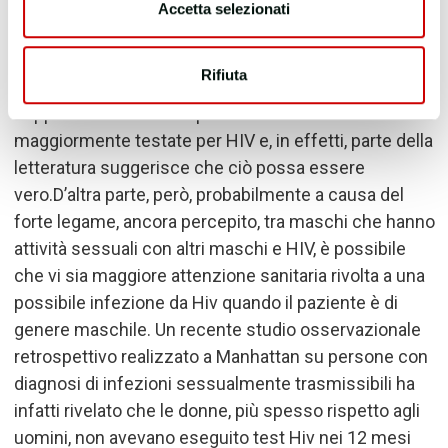
maschile. Come si può facilmente intuire, tale offerta
Accetta selezionati
non viene presentata nemmeno alle pazienti di
sesso femminile che non intraprendono
Rifiuta
gravidanze.
Questa opportunità potrebbe far
supporre che le donne possano essere
maggiormente testate per HIV e, in effetti, parte della
letteratura suggerisce che ciò possa essere
vero.D
’
altra parte, però, probabilmente a causa del
forte legame, ancora percepito, tra maschi che hanno
attività sessuali con altri maschi e HIV, è possibile
che vi sia maggiore attenzione sanitaria rivolta a una
possibile infezione da Hiv quando il paziente è di
genere maschile. Un recente studio osservazionale
retrospettivo realizzato a Manhattan su persone con
diagnosi di infezioni sessualmente trasmissibili ha
infatti rivelato che le donne, più spesso rispetto agli
uomini, non avevano eseguito test Hiv nei 12 mesi