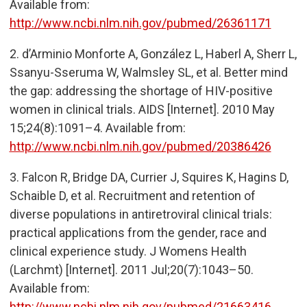
Available from:
http://www.ncbi.nlm.nih.gov/pubmed/26361171
2.
d
’
Arminio Monforte A, González L, Haberl A, Sherr L,
Ssanyu-Sseruma W, Walmsley SL, et al. Better mind
the gap: addressing the shortage of HIV-positive
women in clinical trials. AIDS [Internet]. 2010 May
15;24(8):1091–4. Available from:
http://www.ncbi.nlm.nih.gov/pubmed/20386426
3.
Falcon R, Bridge DA, Currier J, Squires K, Hagins D,
Schaible D, et al. Recruitment and retention of
diverse populations in antiretroviral clinical trials:
practical applications from the gender, race and
clinical experience study. J Womens Health
(Larchmt) [Internet]. 2011 Jul;20(7):1043–50.
Available from:
http://www.ncbi.nlm.nih.gov/pubmed/21663416