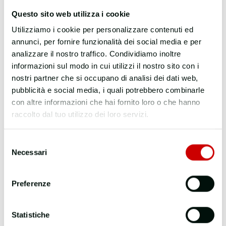
Aiuti
, vicedirettore dell
’
Istituto San Raffaele Telethon
Questo sito web utilizza i cookie
per la terapia genica (Sr-Tiget) di Milano, ed
Utilizziamo i cookie per personalizzare contenuti ed
Annamaria Zaccheddu
, divulgatrice scientifica in
annunci, per fornire funzionalità dei social media e per
Fondazione Telethon, dal titolo
“
La cura inaspettata.
analizzare il nostro traffico. Condividiamo inoltre
L
’
Hiv da peste del secolo a farmaco di precisione
“,
informazioni sul modo in cui utilizzi il nostro sito con i
per le edizioni Mondadori;
nostri partner che si occupano di analisi dei dati web,
pubblicità e social media, i quali potrebbero combinarle
la seconda è l’opera di
Giuseppe
con altre informazioni che hai fornito loro o che hanno
Cerasari
, infettivologo ed epatologo già medico
raccolto dal tuo utilizzo dei loro servizi.
presso gli ospedali capitolini Spallanzani e San
Camillo, autore di “
L
’
Aids colpisce ancora. Il
Selezione
Necessari
dramma di una realtà
” per Armando Curcio Editore.
del
consenso
Con una narrazione impostata in prima persona, Aiuti
Preferenze
ricostruisce una storia – quella del virus Hiv, dalla sua
scoperta alle conquiste della contemporaneità – che
Statistiche
è anche un
percorso di famiglia
: l’iter di suo padre,