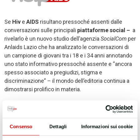
Se
Hiv
e
AIDS
risultano pressoché assenti dalle
conversazioni sulle principali
piattaforme social –
a
rivelarlo è un nuovo studio dell’agenzia
SocialCom
per
Anlaids Lazio che ha analizzato le conversazioni di
un campione di giovani tra i 18 e i 34 anni annotando
uno stato informativo pressoché assente e “ancora
spesso associato a pregiudizi, stigma e
discriminazione” – il mondo dell’editoria continua a
dimostrarsi prolifico in materia.
Due, in particolare, sono le
pubblicazioni più recenti
sulla storia della sindrome da immunodeficienza
acquisita e relativa prevenzione, diagnosi e
Consenso
Dettagli
Informazioni sui cookie
trattamento:
la prima è quella scritta a quattro mani da
Alessandro